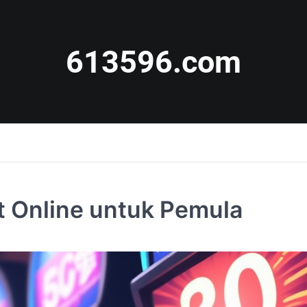
613596.com
ot Online untuk Pemula