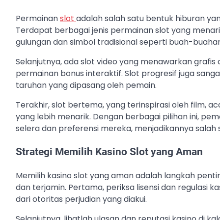
Permainan
slot
adalah salah satu bentuk hiburan yang
Terdapat berbagai jenis permainan slot yang menarik,
gulungan dan simbol tradisional seperti buah-buaha
Selanjutnya, ada slot video yang menawarkan grafis c
permainan bonus interaktif. Slot progresif juga sang
taruhan yang dipasang oleh pemain.
Terakhir, slot bertema, yang terinspirasi oleh fil
yang lebih menarik. Dengan berbagai pilihan ini, p
selera dan preferensi mereka, menjadikannya salah s
Strategi Memilih Kasino Slot yang Aman
Memilih kasino slot yang aman adalah langkah pe
dan terjamin. Pertama, periksa lisensi dan regulasi k
dari otoritas perjudian yang diakui.
Selanjutnya, lihatlah ulasan dan reputasi kasino di 