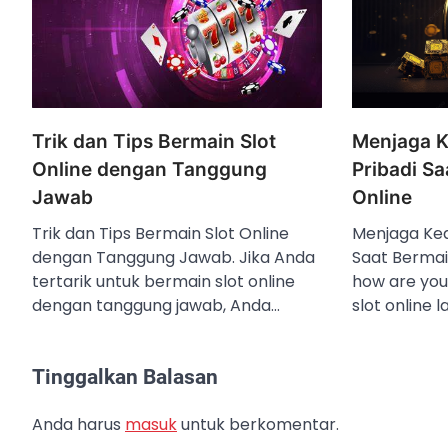
Menjaga 
Trik dan Tips Bermain Slot
Pribadi Sa
Online dengan Tanggung
Online
Jawab
Menjaga Ke
Trik dan Tips Bermain Slot Online
Saat Bermain
dengan Tanggung Jawab. Jika Anda
how are you
tertarik untuk bermain slot online
slot online l
dengan tanggung jawab, Anda…
Tinggalkan Balasan
Anda harus
masuk
untuk berkomentar.