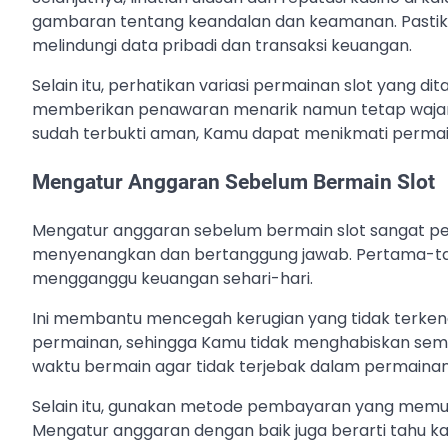
gambaran tentang keandalan dan keamanan. Pastika
melindungi data pribadi dan transaksi keuangan.
Selain itu, perhatikan variasi permainan slot yang di
memberikan penawaran menarik namun tetap wajar. 
sudah terbukti aman, Kamu dapat menikmati permai
Mengatur Anggaran Sebelum Bermain Slot
Mengatur anggaran sebelum bermain slot sangat p
menyenangkan dan bertanggung jawab. Pertama-ta
mengganggu keuangan sehari-hari.
Ini membantu mencegah kerugian yang tidak terkenda
permainan, sehingga Kamu tidak menghabiskan sem
waktu bermain agar tidak terjebak dalam permainan 
Selain itu, gunakan metode pembayaran yang memud
Mengatur anggaran dengan baik juga berarti tahu k