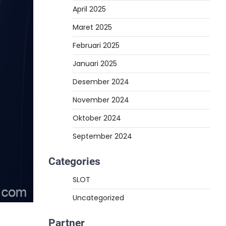
April 2025
Maret 2025
Februari 2025
Januari 2025
Desember 2024
November 2024
Oktober 2024
September 2024
Categories
SLOT
Uncategorized
Partner