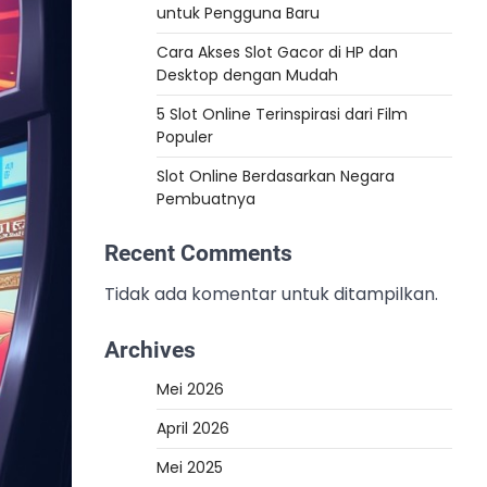
untuk Pengguna Baru
Cara Akses Slot Gacor di HP dan
Desktop dengan Mudah
5 Slot Online Terinspirasi dari Film
Populer
Slot Online Berdasarkan Negara
Pembuatnya
Recent Comments
Tidak ada komentar untuk ditampilkan.
Archives
Mei 2026
April 2026
Mei 2025