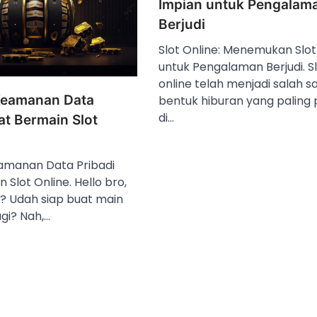
Impian untuk Pengalam
Berjudi
Slot Online: Menemukan Slot
untuk Pengalaman Berjudi. S
online telah menjadi salah s
Keamanan Data
bentuk hiburan yang paling 
di…
at Bermain Slot
amanan Data Pribadi
 Slot Online. Hello bro,
? Udah siap buat main
agi? Nah,…