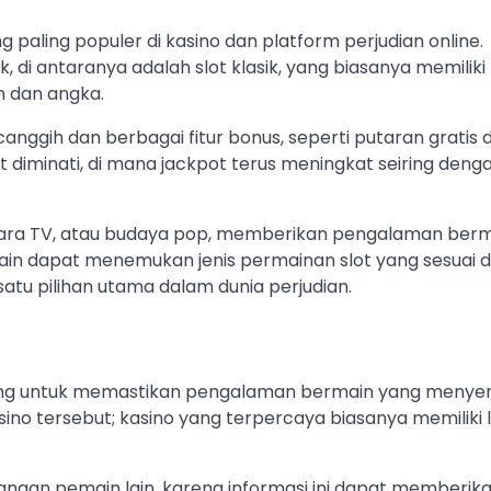
 paling populer di kasino dan platform perjudian online.
 di antaranya adalah slot klasik, yang biasanya memiliki 
n dan angka.
anggih dan berbagai fitur bonus, seperti putaran gratis 
at diminati, di mana jackpot terus meningkat seiring deng
m, acara TV, atau budaya pop, memberikan pengalaman ber
emain dapat menemukan jenis permainan slot yang sesuai
atu pilihan utama dalam dunia perjudian.
nting untuk memastikan pengalaman bermain yang meny
asino tersebut; kasino yang terpercaya biasanya memiliki l
kalangan pemain lain, karena informasi ini dapat memberik