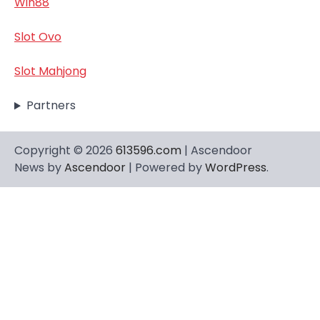
Win88
Slot Ovo
Slot Mahjong
Partners
Copyright © 2026
613596.com
| Ascendoor
News by
Ascendoor
| Powered by
WordPress
.