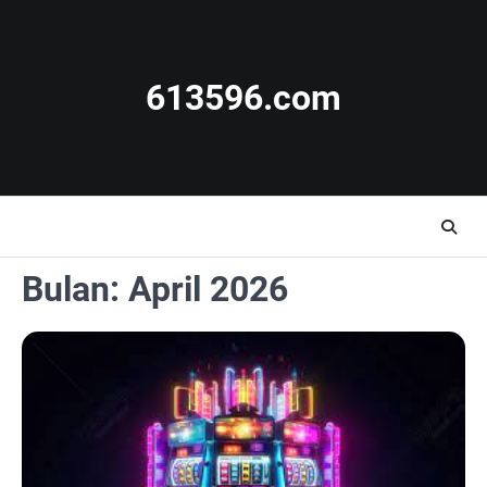
Skip
to
content
613596.com
Bulan:
April 2026