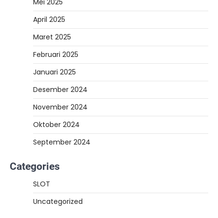
Mei 2025
April 2025
Maret 2025
Februari 2025
Januari 2025
Desember 2024
November 2024
Oktober 2024
September 2024
Categories
SLOT
Uncategorized