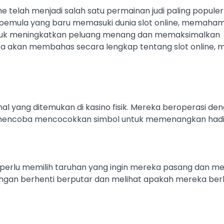
e telah menjadi salah satu permainan judi paling populer 
i pemula yang baru memasuki dunia slot online, memaham
untuk meningkatkan peluang menang dan memaksimalkan
a akan membahas secara lengkap tentang slot online, mu
sional yang ditemukan di kasino fisik. Mereka beroperasi de
 mencoba mencocokkan simbol untuk memenangkan hadi
 perlu memilih taruhan yang ingin mereka pasang dan m
ungan berhenti berputar dan melihat apakah mereka berh