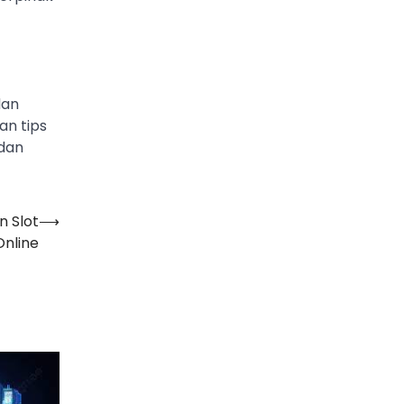
dan
an tips
 dan
n Slot
⟶
Online