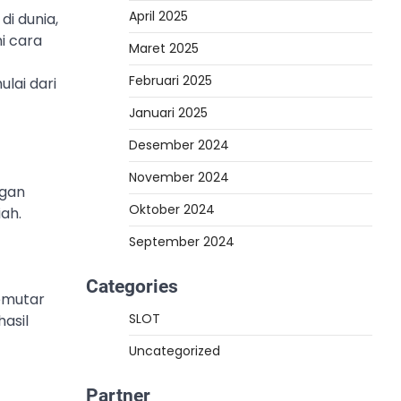
April 2025
di dunia,
i cara
Maret 2025
Februari 2025
lai dari
Januari 2025
Desember 2024
November 2024
ngan
Oktober 2024
ah.
September 2024
Categories
emutar
SLOT
asil
Uncategorized
Partner