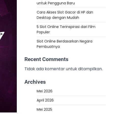
untuk Pengguna Baru
Cara Akses Slot Gacor di HP dan
Desktop dengan Mudah
5 Slot Online Terinspirasi dari Film
Populer
Slot Online Berdasarkan Negara
Pembuatnya
Recent Comments
Tidak ada komentar untuk ditampilkan.
Archives
Mei 2026
April 2026
Mei 2025