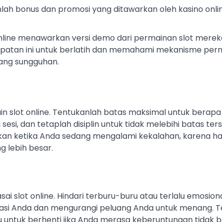
ah bonus dan promosi yang ditawarkan oleh kasino onli
nline menawarkan versi demo dari permainan slot merek
mpatan ini untuk berlatih dan memahami mekanisme per
ang sungguhan.
 slot online. Tentukanlah batas maksimal untuk berap
si, dan tetaplah disiplin untuk tidak melebihi batas ter
an ketika Anda sedang mengalami kekalahan, karena hal 
 lebih besar.
i slot online. Hindari terburu-buru atau terlalu emosion
rasi Anda dan mengurangi peluang Anda untuk menang. T
 untuk berhenti jika Anda merasa keberuntungan tidak 