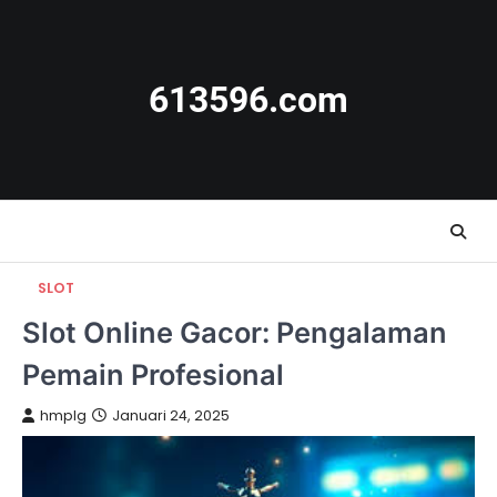
Skip
to
content
613596.com
SLOT
Slot Online Gacor: Pengalaman
Pemain Profesional
hmplg
Januari 24, 2025