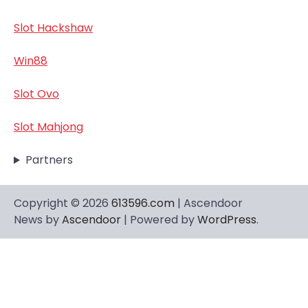
Slot Hackshaw
Win88
Slot Ovo
Slot Mahjong
Partners
Copyright © 2026
613596.com
| Ascendoor
News by
Ascendoor
| Powered by
WordPress
.