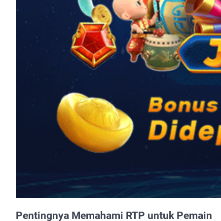
Pentingnya Memahami RTP untuk Pemain