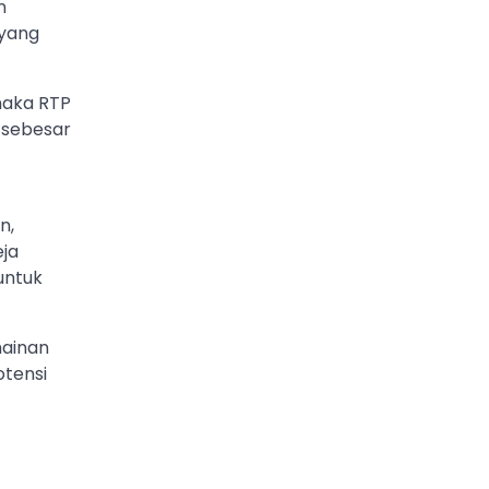
n
 yang
maka RTP
 sebesar
n,
eja
untuk
mainan
otensi