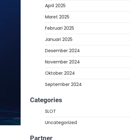
April 2025
Maret 2025
Februari 2025
Januari 2025
Desember 2024
November 2024
Oktober 2024
September 2024
Categories
SLOT
Uncategorized
Partner