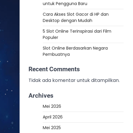
untuk Pengguna Baru
Cara Akses Slot Gacor di HP dan
Desktop dengan Mudah
5 Slot Online Terinspirasi dari Film
Populer
Slot Online Berdasarkan Negara
Pembuatnya
Recent Comments
Tidak ada komentar untuk ditampilkan.
Archives
Mei 2026
April 2026
Mei 2025