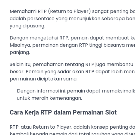
Memahami RTP (Return to Player) sangat penting bag
adalah persentase yang menunjukkan seberapa bany
yang dipasang.
Dengan mengetahui RTP, pemain dapat membuat kep
Misalnya, permainan dengan RTP tinggi biasanya me
panjang.
Selain itu, pemahaman tentang RTP juga membantu 
besar. Pemain yang sadar akan RTP dapat lebih me
permainan diciptakan sama.
Dengan informasi ini, pemain dapat memaksima
untuk meraih kemenangan.
Cara Kerja RTP dalam Permainan Slot
RTP, atau Return to Player, adalah konsep penting
kembali kepada pemain dari total taruhan yang ditem