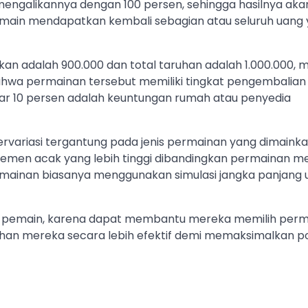
engalikannya dengan 100 persen, sehingga hasilnya aka
ain mendapatkan kembali sebagian atau seluruh uang
kan adalah 900.000 dan total taruhan adalah 1.000.000, 
bahwa permainan tersebut memiliki tingkat pengembalian
ar 10 persen adalah keuntungan rumah atau penyedia
variasi tergantung pada jenis permainan yang dimainka
elemen acak yang lebih tinggi dibandingkan permainan m
ermainan biasanya menggunakan simulasi jangka panjang 
gi pemain, karena dapat membantu mereka memilih per
uhan mereka secara lebih efektif demi memaksimalkan p