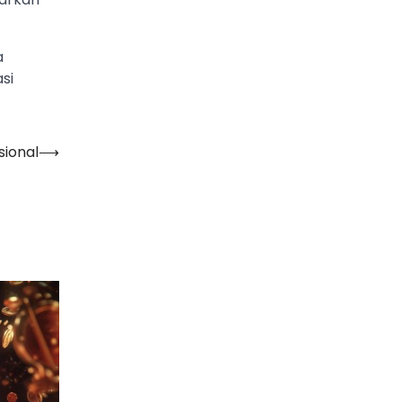
a
si
sional
⟶