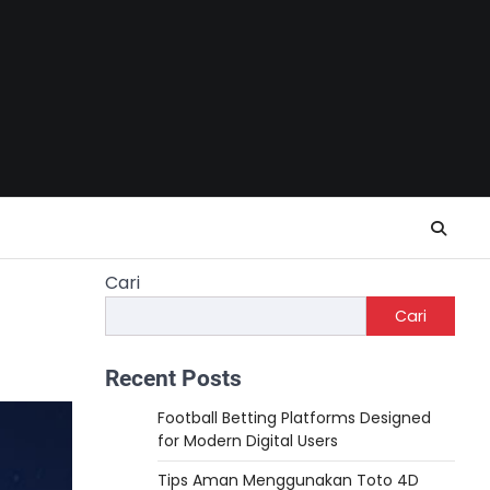
Cari
Cari
Recent Posts
Football Betting Platforms Designed
for Modern Digital Users
Tips Aman Menggunakan Toto 4D