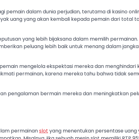
i pemain dalam dunia perjudian, terutama di kasino onli
ak uang yang akan kembali kepada pemain dari total t
utusan yang lebih bijaksana dalam memilih permainan.
mberikan peluang lebih baik untuk menang dalam jangka
pemain mengelola ekspektasi mereka dan menghindari 
nikmati permainan, karena mereka tahu bahwa tidak sem
lkan pengalaman bermain mereka dan meningkatkan pel
 dalam permainan
slot
yang menentukan persentase uang 
patkan. Misalnya, jika sebuah mesin slot memiliki RTP 95