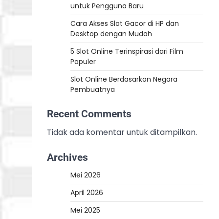
untuk Pengguna Baru
Cara Akses Slot Gacor di HP dan
Desktop dengan Mudah
5 Slot Online Terinspirasi dari Film
Populer
Slot Online Berdasarkan Negara
Pembuatnya
Recent Comments
Tidak ada komentar untuk ditampilkan.
Archives
Mei 2026
April 2026
Mei 2025