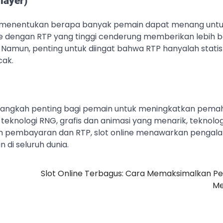
layer)
ng menentukan berapa banyak pemain dapat menang untu
ine dengan RTP yang tinggi cenderung memberikan lebih 
mun, penting untuk diingat bahwa RTP hanyalah statis
cak.
 langkah penting bagi pemain untuk meningkatkan pem
eknologi RNG, grafis dan animasi yang menarik, teknolo
istem pembayaran dan RTP, slot online menawarkan penga
di seluruh dunia.
Slot Online Terbagus: Cara Memaksimalkan P
M