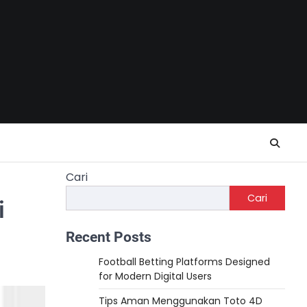
Cari
Cari
i
Recent Posts
Football Betting Platforms Designed
for Modern Digital Users
Tips Aman Menggunakan Toto 4D