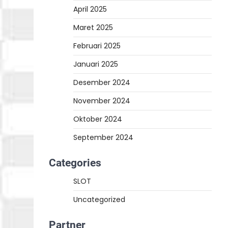
April 2025
Maret 2025
Februari 2025
Januari 2025
Desember 2024
November 2024
Oktober 2024
September 2024
Categories
SLOT
Uncategorized
Partner