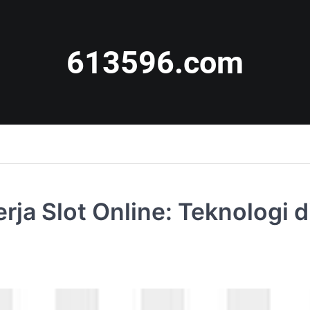
613596.com
a Slot Online: Teknologi d