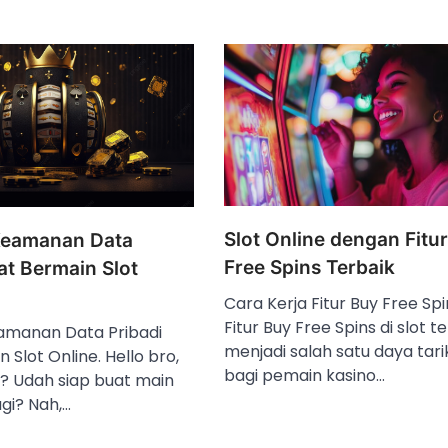
Slot Online dengan Fitu
Keamanan Data
Free Spins Terbaik
at Bermain Slot
Cara Kerja Fitur Buy Free Spin
Fitur Buy Free Spins di slot t
amanan Data Pribadi
menjadi salah satu daya tar
 Slot Online. Hello bro,
bagi pemain kasino…
? Udah siap buat main
agi? Nah,…